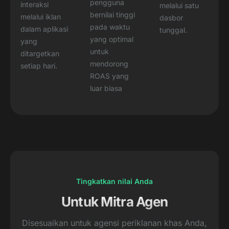
pengguna
interaksi
melalui satu
bernilai tinggi
melalui iklan
dasbor
pada waktu
dalam aplikasi
tunggal.
yang optimal
yang
untuk
ditargetkan
mendorong
setiap hari.
ROAS yang
luar biasa
Tingkatkan nilai Anda
Untuk Mitra Agen
Disesuaikan untuk agensi periklanan khas Anda,