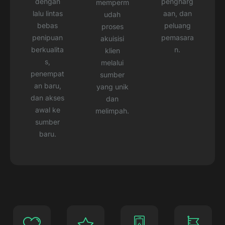
dengan
pengharg
memperm
lalu lintas
aan, dan
udah
bebas
peluang
proses
penipuan
pemasara
akuisisi
berkualita
n.
klien
s,
melalui
penempat
sumber
an baru,
yang unik
dan akses
dan
awal ke
melimpah.
sumber
baru.