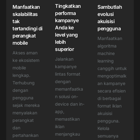
Tingkatkan
Manfaatkan
Sambutlah
performa
skalabilitas
evolusi
kampanye
tak
akuisisi
Anda ke
tertandingi di
pengguna
level yang
perangkat
Manfaatkan
lebih
mobile
algoritma
superior
Akses aman
machine
Jalankan
ke ekosistem
learning
kampanye
mobile
canggih untuk
lintas format
lengkap.
mengoptimalk
dengan
Terhubung
an kampanye
memanfaatka
dengan
secara efisien
n solusi on-
pengguna
di berbagai
device dan in-
sejak mereka
format iklan
app,
menyalakan
akuisisi
memastikan
perangkat
pengguna.
iklan
dan
Kelola
menjangkau
pertahankan
semuanya