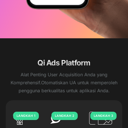
Qi Ads Platform
Alat Penting User Acquisition Anda yang
Komprehensif.
Otomatiskan UA untuk memperoleh
pengguna berkualitas untuk aplikasi Anda.
LANGKAH 1
LANGKAH 2
LANGKAH 3