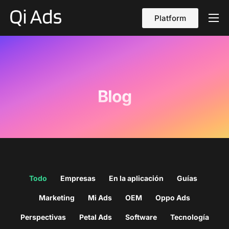
Platform
Acerca de nosotros
vs Qi Ads
Blog
Blog
Contáctanos
Español
Todo
Empresas
En la aplicación
Guías
Marketing
Mi Ads
OEM
Oppo Ads
Perspectivas
Petal Ads
Software
Tecnología