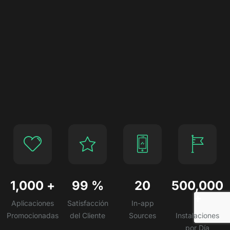
1,000
+
99
%
20
500,000
+
Aplicaciones
Satisfacción
In-app
Promocionadas
del Cliente
Sources
Instalaciones
por Día